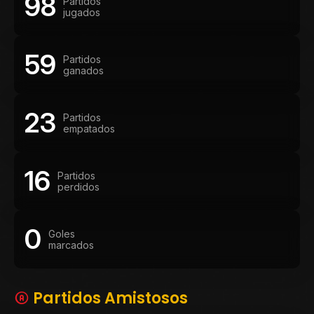
98
Partidos
año siguiente fue nombrado Socio Honorario de Peñarol.
jugados
Además de su destacada trayectoria como futbolista,
integró durante décadas la dirigencia del club, fue
tesorero de la institución y uno de los fundadores del
59
Partidos
Colegio de Árbitros, dejando un legado que trascendió
ganados
ampliamente su brillante actuación dentro del campo de
juego.
23
Partidos
empatados
16
Partidos
perdidos
0
Goles
marcados
Partidos Amistosos