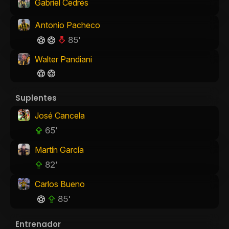
Gabriel Cedrés
Antonio Pacheco
85'
Walter Pandiani
Suplentes
José Cancela
65'
Martín García
82'
Carlos Bueno
85'
Entrenador