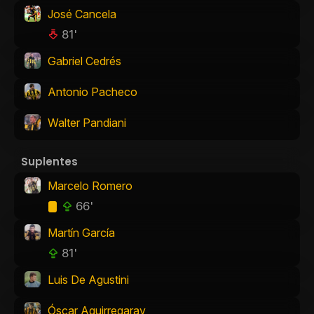
José Cancela
81'
Gabriel Cedrés
Antonio Pacheco
Walter Pandiani
Suplentes
Marcelo Romero
66'
Martín García
81'
Luis De Agustini
Óscar Aguirregaray