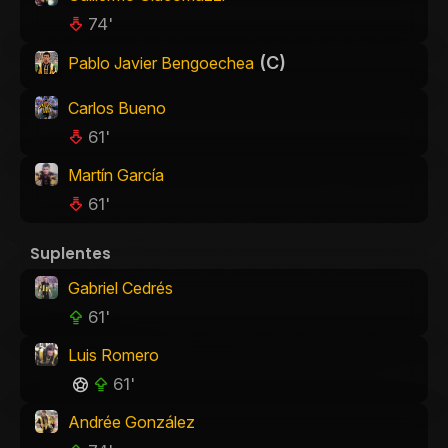
74'
(C)
Pablo Javier Bengoechea
Carlos Bueno
61'
Martín García
61'
Suplentes
Gabriel Cedrés
61'
Luis Romero
61'
Andrée González