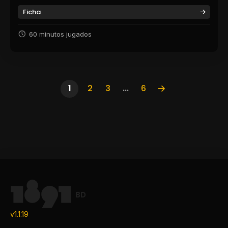
Ficha
60 minutos jugados
1
2
3
...
6
BD
v1.1.19