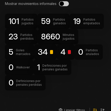
Mostrar movimientos informales
101
59
19
Partidos
Partidos
Partidos
jugados
ganados
empatados
23
8660
Partidos
Minutos
perdidos
jugados
5
34
4
0
Goles
Partidos
marcados
anulados
0
1
Definiciones por
Walkover
penales ganadas
0
Definiciones por
penales perdidas
Limpiar filtros