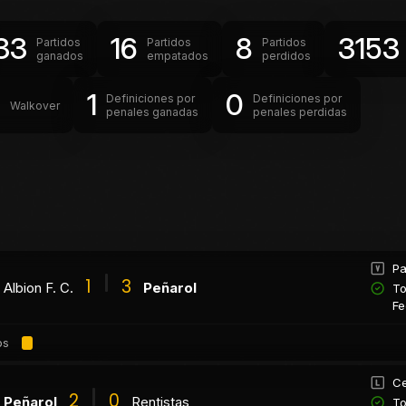
33
16
8
3153
Partidos
Partidos
Partidos
ganados
empatados
perdidos
0
1
0
Definiciones por
Definiciones por
Walkover
penales ganadas
penales perdidas
Pa
1
3
Albion F. C.
Peñarol
To
Fe
os
Ce
2
0
Peñarol
Rentistas
To