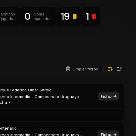
0
19
1
Minutos
Goles
jugados
marcados
Limpiar filtros
rque Federico Omar Saroldi
Ficha
rneo Intermedio - Campeonato Uruguayo -
cha 7
ntenario
Ficha
rneo Intermedio - Campeonato Uruguayo -