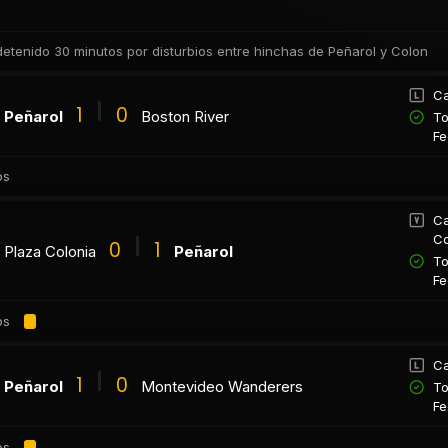
 detenido 30 minutos por disturbios entre hinchas de Peñarol y Colon
Ca
1
0
Peñarol
Boston River
To
Fe
os
Ca
Co
0
1
Plaza Colonia
Peñarol
To
Fe
os
Ca
1
0
Peñarol
Montevideo Wanderers
To
Fe
os