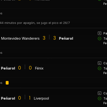
Fe
os
44 minutos por apagón, se jugo el pico el 26/7
Pa
3
3
Montevideo Wanderers
Peñarol
To
Fe
os
Ca
0
0
Peñarol
Fénix
To
Fe
os
Ca
0
1
Peñarol
Liverpool
To
Fe