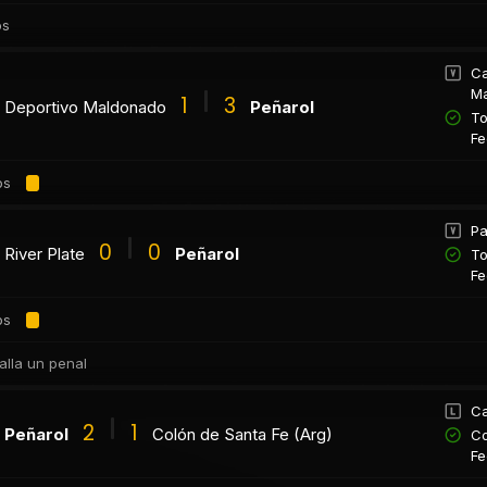
os
Ca
M
1
3
Deportivo Maldonado
Peñarol
To
Fe
os
Pa
0
0
River Plate
Peñarol
To
Fe
os
 falla un penal
Ca
2
1
Peñarol
Colón de Santa Fe (Arg)
Co
Fe