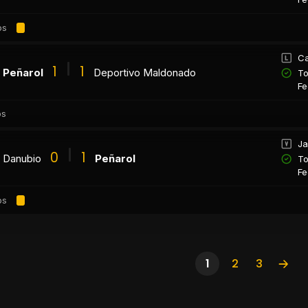
os
Ca
1
1
Peñarol
Deportivo Maldonado
To
Fe
os
Ja
0
1
Danubio
Peñarol
To
Fe
os
1
2
3