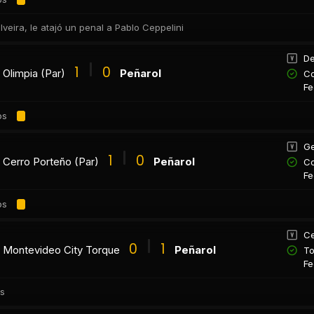
ilveira, le atajó un penal a Pablo Ceppelini
De
1
0
Olimpia (Par)
Peñarol
Co
Fe
os
Ge
1
0
Cerro Porteño (Par)
Peñarol
Co
Fe
os
Ce
0
1
Montevideo City Torque
Peñarol
To
Fe
os