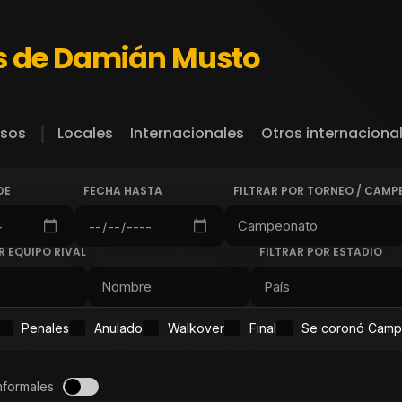
s de Damián Musto
sos
Locales
Internacionales
Otros internaciona
DE
FECHA HASTA
FILTRAR POR TORNEO / CAM
R EQUIPO RIVAL
FILTRAR POR ESTADIO
Penales
Anulado
Walkover
Final
Se coronó Cam
nformales