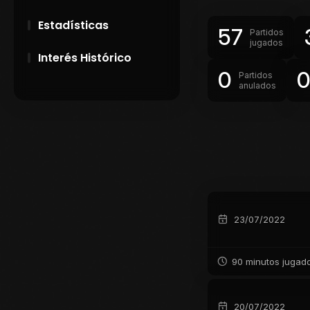
Estadísticas
57
Partidos
jugados
Interés Histórico
0
Partidos
anulados
28 de Setiembre de
1891
Campeonatos
Uruguayos 1924 y
1926
El origen del nombre
Peñarol
23/07/2022
90 minutos jugad
20/07/2022