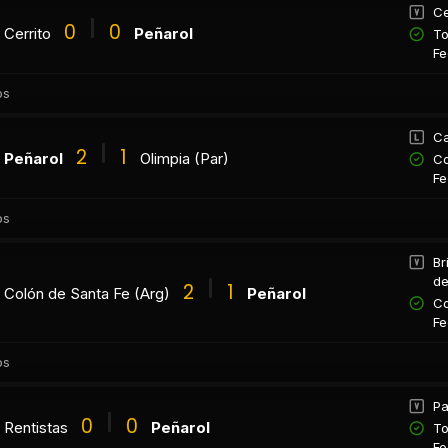
Ce
0
0
Cerrito
Peñarol
To
Fe
os
Ca
2
1
Peñarol
Olimpia (Par)
Co
Fe
os
Br
de
2
1
Colón de Santa Fe (Arg)
Peñarol
Co
Fe
os
Pa
0
0
Rentistas
Peñarol
To
Fe